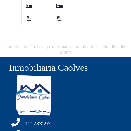
6
4
Inmobiliaria Caolves, profesionales inmobiliarios en Boadilla del
Monte
Inmobiliaria Caolves
911283597