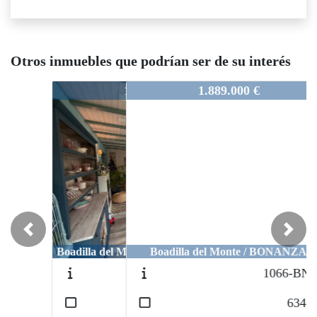
Otros inmuebles que podrían ser de su interés
1105-chpz225
1.889.000 €
Previous
Next
Boadilla del Monte / BONANZA
1066-BNZ3
2
634
m