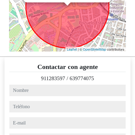
Leaflet
| ©
OpenStreetMap
contributors
Contactar con agente
911283597
/
639774075
nombre
teléfono
e-mail