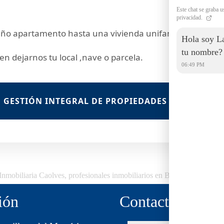
Este chat se graba u
privacidad.
o apartamento hasta una vivienda unifamiliar.
Hola soy La
tu nombre?
n dejarnos tu local ,nave o parcela.
06:49 PM
GESTIÓN INTEGRAL DE PROPIEDADES EN MADRID
Inmobiliaria Caolves, profesionales inmobiliarios en Boadilla del Mont
ión
Contacto