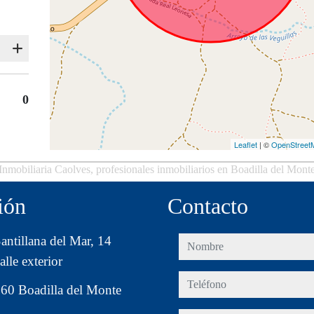
0
Leaflet
| ©
OpenStreet
Inmobiliaria Caolves, profesionales inmobiliarios en Boadilla del Mont
ión
Contacto
antillana del Mar, 14
nombre
alle exterior
teléfono
60 Boadilla del Monte