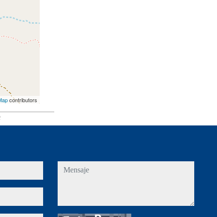
Map
contributors
e
mensaje